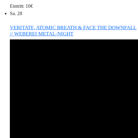
10€
Sa.
28
VERITATE, ATOMIC BREATH & FACE THE DOWNFALL
// WEBEREI METAL-NIGHT