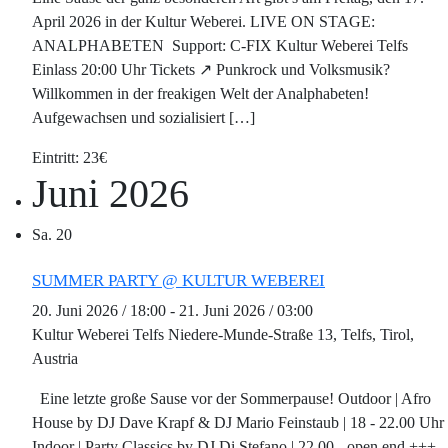
April 2026 in der Kultur Weberei. LIVE ON STAGE:
ANALPHABETEN Support: C-FIX Kultur Weberei Telfs
Einlass 20:00 Uhr Tickets ↗ Punkrock und Volksmusik?
Willkommen in der freakigen Welt der Analphabeten!
Aufgewachsen und sozialisiert […]
23€
Juni 2026
Sa.
20
SUMMER PARTY @ KULTUR WEBEREI
20. Juni 2026 / 18:00
-
21. Juni 2026 / 03:00
Kultur Weberei Telfs
Niedere-Munde-Straße 13, Telfs, Tirol,
Austria
Eine letzte große Sause vor der Sommerpause! Outdoor | Afro
House by DJ Dave Krapf & DJ Mario Feinstaub | 18 - 22.00 Uhr
Indoor | Party Classics by DJ Di Stefano | 22.00 - open end +++